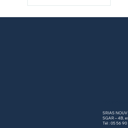
Lancement de la
plateforme dédiée au
logement des agents
publics
COORDONNÉE
SRIAS NOUVE
SGAR – 4B, e
Tél : 05 56 90