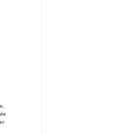
e, 
sée 
er 