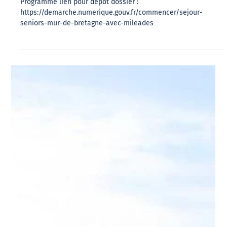
MILEADES du 5 au 12 septembre 2026
Programme lien pour dépôt dossier :
https://demarche.numerique.gouv.fr/commencer/sejour-
seniors-mur-de-bretagne-avec-mileades