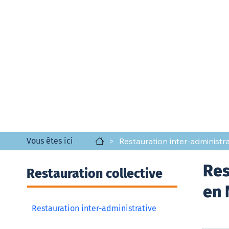
>
Restauration inter-administra
Vous êtes ici
Res
Restauration collective
en 
Restauration inter-administrative