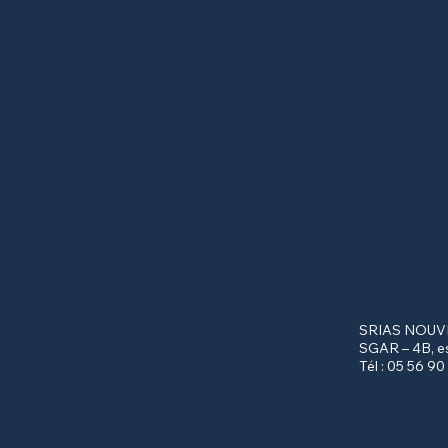
COORDONNÉE
SRIAS NOUVE
SGAR – 4B, e
Tél : 05 56 90
© 2025 - SRIAS - T
Mentions légales