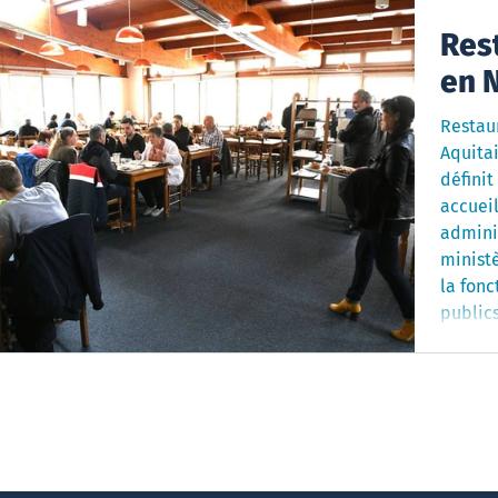
Rest
en 
Restaur
Aquitaine : Un restaurant inter-a
défini
accueil
admini
ministè
la fonction publi
publics
conjoin