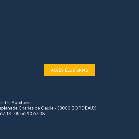
ACCÈS ÉLUS SRIAS
S
LLE-Aquitaine
splanade Charles de Gaulle - 33000 BORDEAUX
 67 13 - 05 56 90 67 08
ous droits réservés